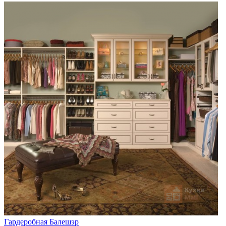
Гардеробная Балешэр