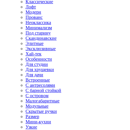
Классические
Лофт
Модерн
Прованс
Неоклассика
Минимализм
Под старину
Скандинавские
Элитные
Эксклюзивные
Хай-тек
Особенности
Для студии
Для хрущевки
Для дачи
Встроенные
С антресолями
С барной стойкой
С островом
Малогабаритные
Модульные
Скрытые ручки
Размер
Мини-кухни
Узкие