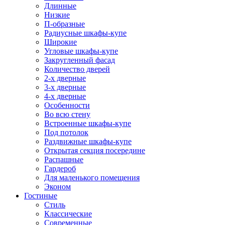
Длинные
Низкие
П-образные
Радиусные шкафы-купе
Широкие
Угловые шкафы-купе
Закругленный фасад
Количество дверей
2-х дверные
3-х дверные
4-х дверные
Особенности
Во всю стену
Встроенные шкафы-купе
Под потолок
Раздвижные шкафы-купе
Открытая секция посередине
Распашные
Гардероб
Для маленького помещения
Эконом
Гостиные
Стиль
Классические
Современные