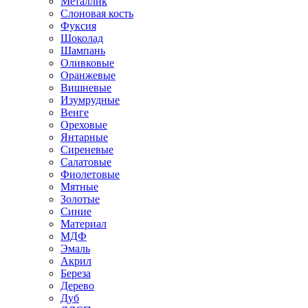
Металлик
Слоновая кость
Фуксия
Шоколад
Шампань
Оливковые
Оранжевые
Вишневые
Изумрудные
Венге
Ореховые
Янтарные
Сиреневые
Салатовые
Фиолетовые
Мятные
Золотые
Синие
Материал
МДФ
Эмаль
Акрил
Береза
Дерево
Дуб