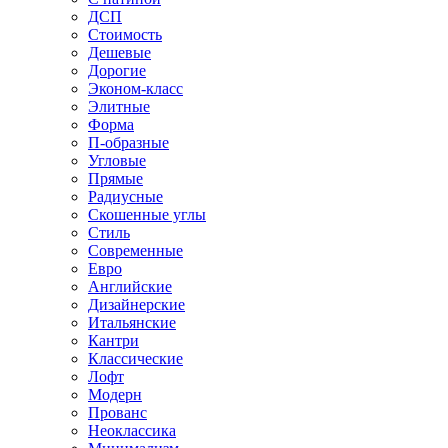
ДСП
Стоимость
Дешевые
Дорогие
Эконом-класс
Элитные
Форма
П-образные
Угловые
Прямые
Радиусные
Скошенные углы
Стиль
Современные
Евро
Английские
Дизайнерские
Итальянские
Кантри
Классические
Лофт
Модерн
Прованс
Неоклассика