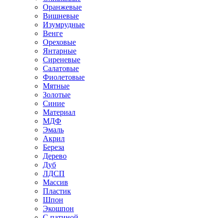
Оранжевые
Вишневые
Изумрудные
Венге
Ореховые
Янтарные
Сиреневые
Салатовые
Фиолетовые
Мятные
Золотые
Синие
Материал
МДФ
Эмаль
Акрил
Береза
Дерево
Дуб
ЛДСП
Массив
Пластик
Шпон
Экошпон
С патиной