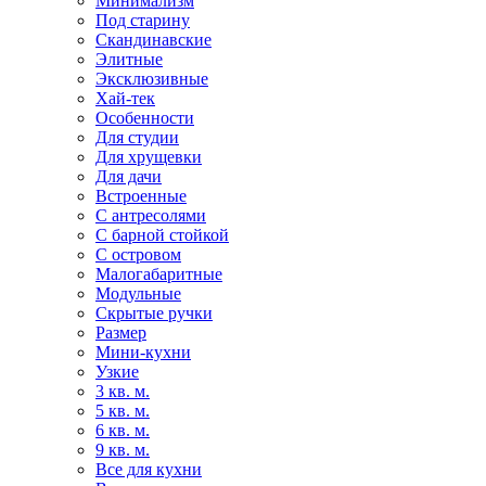
Минимализм
Под старину
Скандинавские
Элитные
Эксклюзивные
Хай-тек
Особенности
Для студии
Для хрущевки
Для дачи
Встроенные
С антресолями
С барной стойкой
С островом
Малогабаритные
Модульные
Скрытые ручки
Размер
Мини-кухни
Узкие
3 кв. м.
5 кв. м.
6 кв. м.
9 кв. м.
Все для кухни