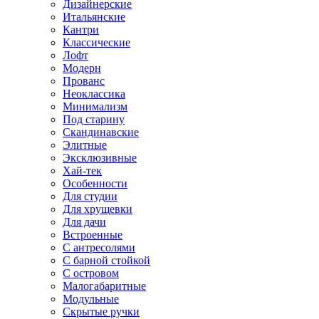
Дизайнерские
Итальянские
Кантри
Классические
Лофт
Модерн
Прованс
Неоклассика
Минимализм
Под старину
Скандинавские
Элитные
Эксклюзивные
Хай-тек
Особенности
Для студии
Для хрущевки
Для дачи
Встроенные
С антресолями
С барной стойкой
С островом
Малогабаритные
Модульные
Скрытые ручки