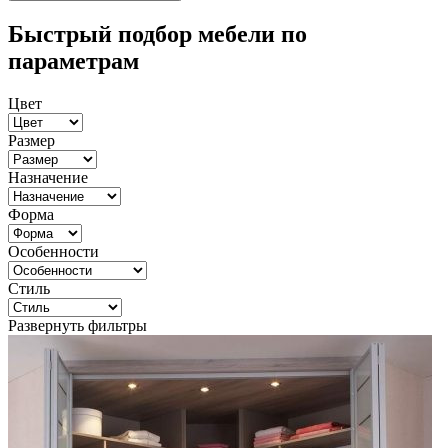
Быстрый подбор мебели по
параметрам
Цвет
Размер
Назначение
Форма
Особенности
Стиль
Развернуть фильтры