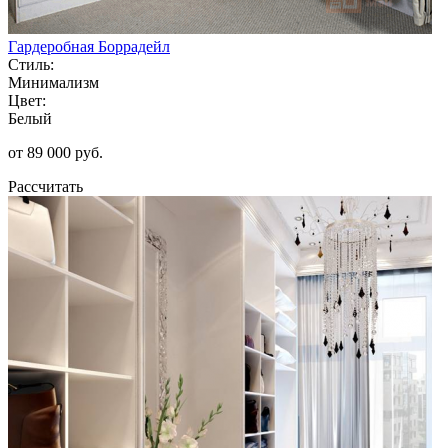
Гардеробная Боррадейл
Стиль:
Минимализм
Цвет:
Белый
от 89 000 руб.
Рассчитать