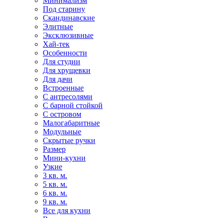
Минимализм
Под старину
Скандинавские
Элитные
Эксклюзивные
Хай-тек
Особенности
Для студии
Для хрущевки
Для дачи
Встроенные
С антресолями
С барной стойкой
С островом
Малогабаритные
Модульные
Скрытые ручки
Размер
Мини-кухни
Узкие
3 кв. м.
5 кв. м.
6 кв. м.
9 кв. м.
Все для кухни