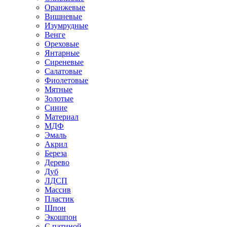
Оранжевые
Вишневые
Изумрудные
Венге
Ореховые
Янтарные
Сиреневые
Салатовые
Фиолетовые
Мятные
Золотые
Синие
Материал
МДФ
Эмаль
Акрил
Береза
Дерево
Дуб
ЛДСП
Массив
Пластик
Шпон
Экошпон
С патиной