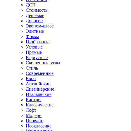
ДСП
Стоимость
Дешевые
Дорогие
Эконом-класс
Элитные
Форма
П-образные
Угловые
Прямые
Радиусные
Скошенные углы
Стиль
Современные
Евро
Английские
Дизайнерские
Итальянские
Кантри
Классические
Лофт
Модерн
Прованс
Неоклассика