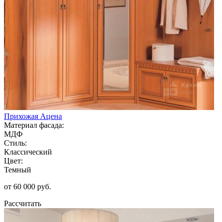
Прихожая Ацена
Материал фасада:
МДФ
Стиль:
Классический
Цвет:
Темный
от 60 000 руб.
Рассчитать