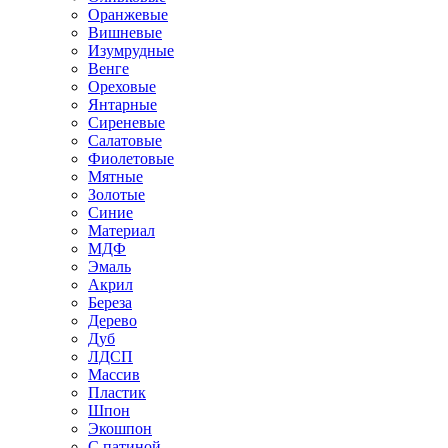
Оранжевые
Вишневые
Изумрудные
Венге
Ореховые
Янтарные
Сиреневые
Салатовые
Фиолетовые
Мятные
Золотые
Синие
Материал
МДФ
Эмаль
Акрил
Береза
Дерево
Дуб
ЛДСП
Массив
Пластик
Шпон
Экошпон
С патиной