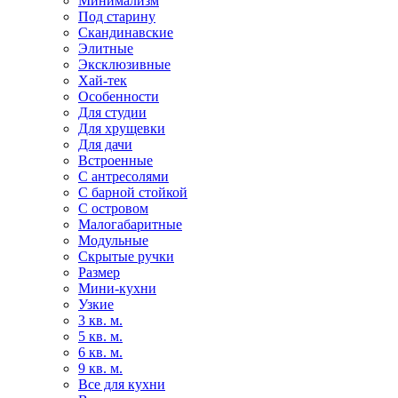
Минимализм
Под старину
Скандинавские
Элитные
Эксклюзивные
Хай-тек
Особенности
Для студии
Для хрущевки
Для дачи
Встроенные
С антресолями
С барной стойкой
С островом
Малогабаритные
Модульные
Скрытые ручки
Размер
Мини-кухни
Узкие
3 кв. м.
5 кв. м.
6 кв. м.
9 кв. м.
Все для кухни