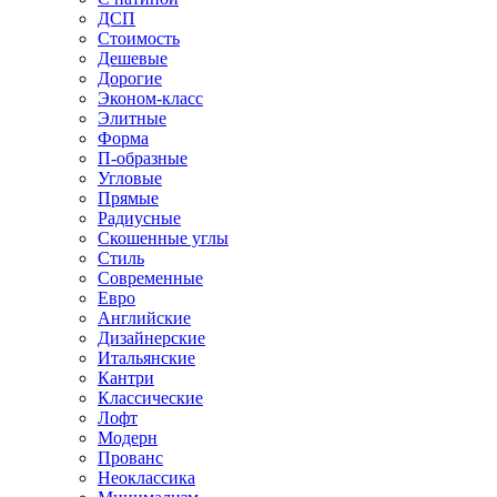
ДСП
Стоимость
Дешевые
Дорогие
Эконом-класс
Элитные
Форма
П-образные
Угловые
Прямые
Радиусные
Скошенные углы
Стиль
Современные
Евро
Английские
Дизайнерские
Итальянские
Кантри
Классические
Лофт
Модерн
Прованс
Неоклассика