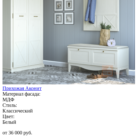
Прихожая Аконит
Материал фасада:
МДФ
Стиль:
Классический
Цвет:
Белый
от 36 000 руб.