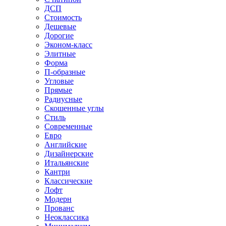
ДСП
Стоимость
Дешевые
Дорогие
Эконом-класс
Элитные
Форма
П-образные
Угловые
Прямые
Радиусные
Скошенные углы
Стиль
Современные
Евро
Английские
Дизайнерские
Итальянские
Кантри
Классические
Лофт
Модерн
Прованс
Неоклассика