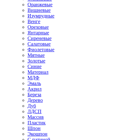
Оранжевые
Вишневые
Изумрудные
Венге
Ореховые
Янтарные
Сиреневые
Салатовые
Фиолетовые
Мятные
Золотые
Синие
Материал
МДФ
Эмаль
Акрил
Береза
Дерево
Дуб
ЛДСП
Массив
Пластик
Шпон
Экошпон
С патиной