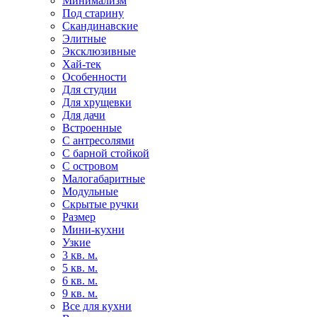
Минимализм
Под старину
Скандинавские
Элитные
Эксклюзивные
Хай-тек
Особенности
Для студии
Для хрущевки
Для дачи
Встроенные
С антресолями
С барной стойкой
С островом
Малогабаритные
Модульные
Скрытые ручки
Размер
Мини-кухни
Узкие
3 кв. м.
5 кв. м.
6 кв. м.
9 кв. м.
Все для кухни