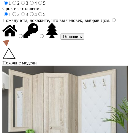
1
2
3
4
5
Срок изготовления
1
2
3
4
5
Пожалуйста, докажите, что вы человек, выбрав
Дом
.
Похожие модели