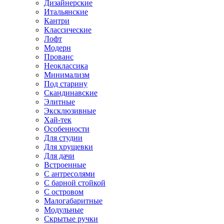
Дизайнерские
Итальянские
Кантри
Классические
Лофт
Модерн
Прованс
Неоклассика
Минимализм
Под старину
Скандинавские
Элитные
Эксклюзивные
Хай-тек
Особенности
Для студии
Для хрущевки
Для дачи
Встроенные
С антресолями
С барной стойкой
С островом
Малогабаритные
Модульные
Скрытые ручки