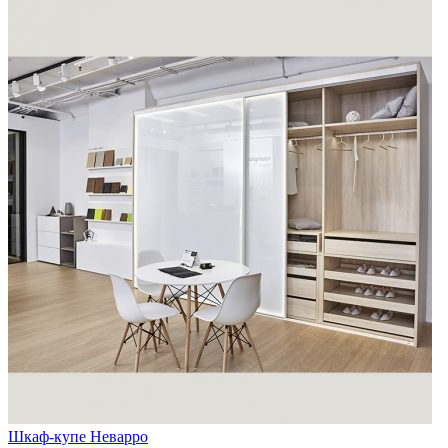
Шкаф-купе Неварро