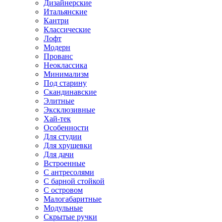
Дизайнерские
Итальянские
Кантри
Классические
Лофт
Модерн
Прованс
Неоклассика
Минимализм
Под старину
Скандинавские
Элитные
Эксклюзивные
Хай-тек
Особенности
Для студии
Для хрущевки
Для дачи
Встроенные
С антресолями
С барной стойкой
С островом
Малогабаритные
Модульные
Скрытые ручки