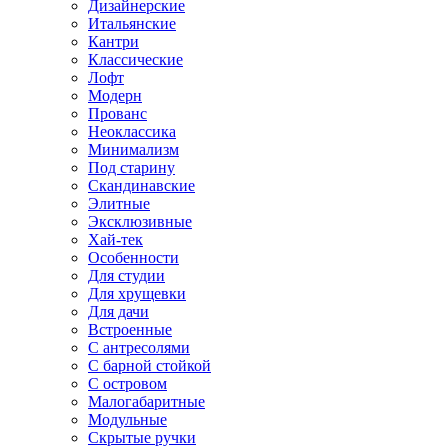
Дизайнерские
Итальянские
Кантри
Классические
Лофт
Модерн
Прованс
Неоклассика
Минимализм
Под старину
Скандинавские
Элитные
Эксклюзивные
Хай-тек
Особенности
Для студии
Для хрущевки
Для дачи
Встроенные
С антресолями
С барной стойкой
С островом
Малогабаритные
Модульные
Скрытые ручки