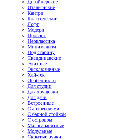
Дизайнерские
Итальянские
Кантри
Классические
Лофт
Модерн
Прованс
Неоклассика
Минимализм
Под старину
Скандинавские
Элитные
Эксклюзивные
Хай-тек
Особенности
Для студии
Для хрущевки
Для дачи
Встроенные
С антресолями
С барной стойкой
С островом
Малогабаритные
Модульные
Скрытые ручки