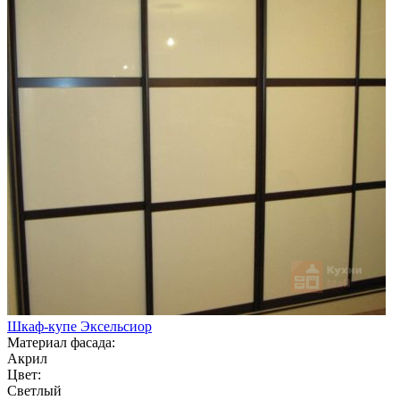
Шкаф-купе Эксельсиор
Материал фасада:
Акрил
Цвет:
Светлый