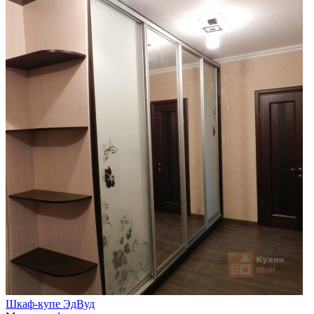
Шкаф-купе ЭдВуд