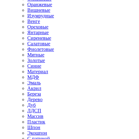
Оранжевые
Вишневые
Изумрудные
Венге
Ореховые
Янтарные
Сиреневые
Салатовые
Фиолетовые
Мятные
Золотые
Синие
Материал
МДФ
Эмаль
Акрил
Береза
Дерево
Дуб
ЛДСП
Массив
Пластик
Шпон
Экошпон
С патиной