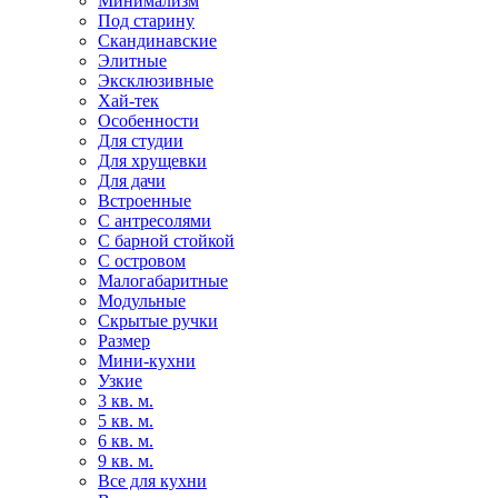
Минимализм
Под старину
Скандинавские
Элитные
Эксклюзивные
Хай-тек
Особенности
Для студии
Для хрущевки
Для дачи
Встроенные
С антресолями
С барной стойкой
С островом
Малогабаритные
Модульные
Скрытые ручки
Размер
Мини-кухни
Узкие
3 кв. м.
5 кв. м.
6 кв. м.
9 кв. м.
Все для кухни