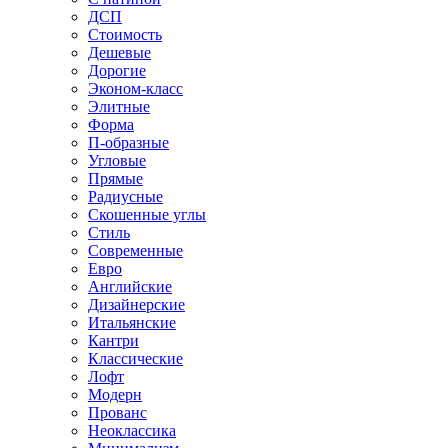
ДСП
Стоимость
Дешевые
Дорогие
Эконом-класс
Элитные
Форма
П-образные
Угловые
Прямые
Радиусные
Скошенные углы
Стиль
Современные
Евро
Английские
Дизайнерские
Итальянские
Кантри
Классические
Лофт
Модерн
Прованс
Неоклассика