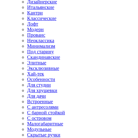
Дизайнерские
Итальянские
Кантри
Классические
Лофт
Модерн
Прованс
Неоклассика
Минимализм
Под старину
Скандинавские
Элитные
Эксклюзивные
Хай-тек
Особенности
Для студии
Для хрущевки
Для дачи
Встроенные
С антресолями
С барной стойкой
С островом
Малогабаритные
Модульные
Скрытые ручки