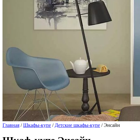
Главная
/
Шкафы-купе
/
Детские шкафы-купе
/ Энсайн