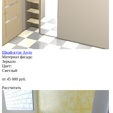
Шкаф-купе Андо
Материал фасада:
Зеркало
Цвет:
Светлый
от 45 000 руб.
Рассчитать