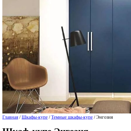
Главная
/
Шкафы-купе
/
Темные шкафы-купе
/ Энгозия