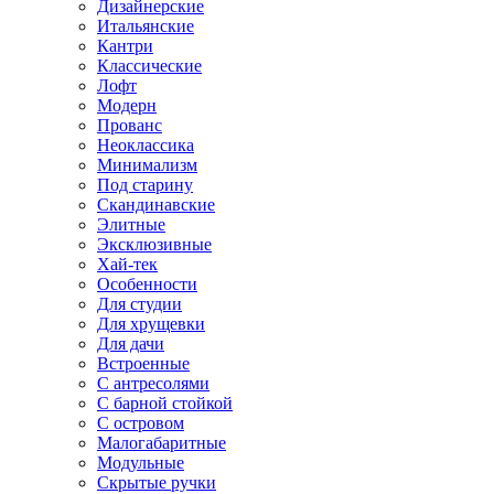
Дизайнерские
Итальянские
Кантри
Классические
Лофт
Модерн
Прованс
Неоклассика
Минимализм
Под старину
Скандинавские
Элитные
Эксклюзивные
Хай-тек
Особенности
Для студии
Для хрущевки
Для дачи
Встроенные
С антресолями
С барной стойкой
С островом
Малогабаритные
Модульные
Скрытые ручки