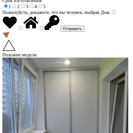
Срок изготовления
1
2
3
4
5
Пожалуйста, докажите, что вы человек, выбрав
Дом
.
Похожие модели