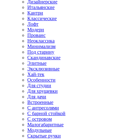
Дизайнерские
Итальянские
Кантри
Классические
Лофт
Модерн
Прованс
Неоклассика
Минимализм
Под старину
Скандинавские
Элитные
Эксклюзивные
Хай-тек
Особенности
Для студии
Для хрущевки
Для дачи
Встроенные
С антресолями
С барной стойкой
С островом
Малогабаритные
Модульные
Скрытые ручки