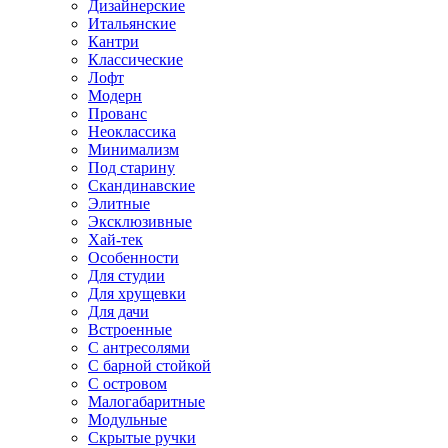
Дизайнерские
Итальянские
Кантри
Классические
Лофт
Модерн
Прованс
Неоклассика
Минимализм
Под старину
Скандинавские
Элитные
Эксклюзивные
Хай-тек
Особенности
Для студии
Для хрущевки
Для дачи
Встроенные
С антресолями
С барной стойкой
С островом
Малогабаритные
Модульные
Скрытые ручки