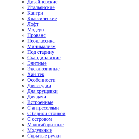
Дизайнерские
Итальянские
Кантри
Классические
Лофт
Модерн
Прованс
Неоклассика
Минимализм
Под старину
Скандинавские
Элитные
Эксклюзивные
Хай-тек
Особенности
Для студии
Для хрущевки
Для дачи
Встроенные
С антресолями
С барной стойкой
С островом
Малогабаритные
Модульные
Скрытые ручки