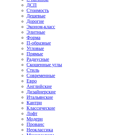
ДСП
Стоимость
Дешевые
Дорогие
Эконом-класс
Элитные
Форма
П-образные
Угловые
Прямые
Радиусные
Скошенные углы
Стиль
Современные
Евро
Английские
Дизайнерские
Итальянские
Кантри
Классические
Лофт
Модерн
Прованс
Неоклассика