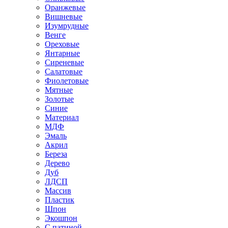
Оранжевые
Вишневые
Изумрудные
Венге
Ореховые
Янтарные
Сиреневые
Салатовые
Фиолетовые
Мятные
Золотые
Синие
Материал
МДФ
Эмаль
Акрил
Береза
Дерево
Дуб
ЛДСП
Массив
Пластик
Шпон
Экошпон
С патиной