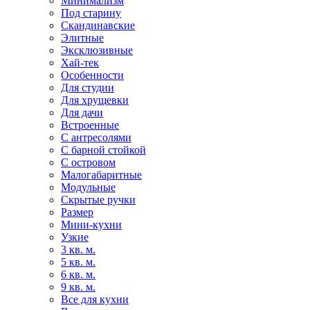
Минимализм
Под старину
Скандинавские
Элитные
Эксклюзивные
Хай-тек
Особенности
Для студии
Для хрущевки
Для дачи
Встроенные
С антресолями
С барной стойкой
С островом
Малогабаритные
Модульные
Скрытые ручки
Размер
Мини-кухни
Узкие
3 кв. м.
5 кв. м.
6 кв. м.
9 кв. м.
Все для кухни