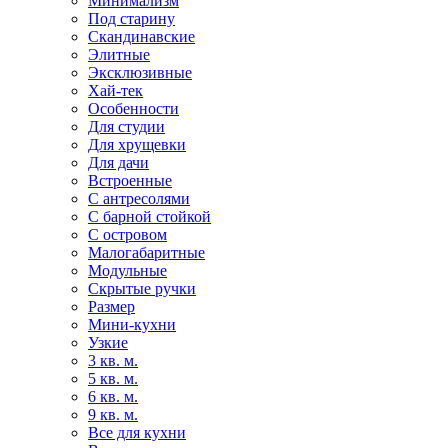
Минимализм
Под старину
Скандинавские
Элитные
Эксклюзивные
Хай-тек
Особенности
Для студии
Для хрущевки
Для дачи
Встроенные
С антресолями
С барной стойкой
С островом
Малогабаритные
Модульные
Скрытые ручки
Размер
Мини-кухни
Узкие
3 кв. м.
5 кв. м.
6 кв. м.
9 кв. м.
Все для кухни