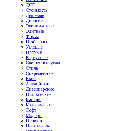
ДСП
Стоимость
Дешевые
Дорогие
Эконом-класс
Элитные
Форма
П-образные
Угловые
Прямые
Радиусные
Скошенные углы
Стиль
Современные
Евро
Английские
Дизайнерские
Итальянские
Кантри
Классические
Лофт
Модерн
Прованс
Неоклассика