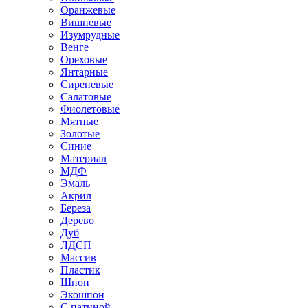
Оранжевые
Вишневые
Изумрудные
Венге
Ореховые
Янтарные
Сиреневые
Салатовые
Фиолетовые
Мятные
Золотые
Синие
Материал
МДФ
Эмаль
Акрил
Береза
Дерево
Дуб
ЛДСП
Массив
Пластик
Шпон
Экошпон
С патиной