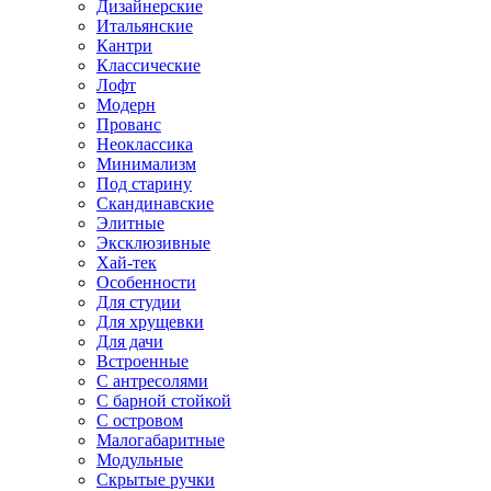
Дизайнерские
Итальянские
Кантри
Классические
Лофт
Модерн
Прованс
Неоклассика
Минимализм
Под старину
Скандинавские
Элитные
Эксклюзивные
Хай-тек
Особенности
Для студии
Для хрущевки
Для дачи
Встроенные
С антресолями
С барной стойкой
С островом
Малогабаритные
Модульные
Скрытые ручки