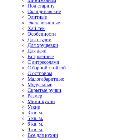
Минимализм
Под старину
Скандинавские
Элитные
Эксклюзивные
Хай-тек
Особенности
Для студии
Для хрущевки
Для дачи
Встроенные
С антресолями
С барной стойкой
С островом
Малогабаритные
Модульные
Скрытые ручки
Размер
Мини-кухни
Узкие
3 кв. м.
5 кв. м.
6 кв. м.
9 кв. м.
Все для кухни