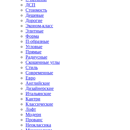
ДСП
Стоимость
Дешевые
Дорогие
Эконом-класс
Элитные
Форма
П-образные
Угловые
Прямые
Радиусные
Скошенные углы
Стиль
Современные
Евро
Английские
Дизайнерские
Итальянские
Кантри
Классические
Лофт
Модерн
Прованс
Неоклассика