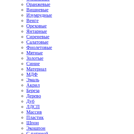
Оранжевые
Вишневые
Изумрудные
Венге
Ореховые
Янтарные
Сиреневые
Салатовые
Фиолетовые
Мятные
Золотые
Синие
Материал
МДФ
Эмаль
Акрил
Береза
Дерево
Дуб
ЛДСП
Массив
Пластик
Шпон
Экошпон
С патиной