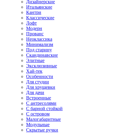
Дизайнерские
Итальянские
Кантри
Классические
Лофт
Модерн
Прованс
Неоклассика
Минимализм
Под старину
Скандинавские
Элитные
Эксклюзивные
Хай-тек
Особенности
Для студии
Для хрущевки
Для дачи
Встроенные
С антресолями
С барной стойкой
С островом
Малогабаритные
Модульные
Скрытые ручки