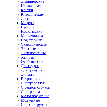
Дизайнерские
Итальянские
Кантри
Классические
Лофт
Модерн
Прованс
Неоклассика
Минимализм
Под старину
Скандинавские
Элитные
Эксклюзивные
Хай-тек
Особенности
Для студии
Для хрущевки
Для дачи
Встроенные
С антресолями
С барной стойкой
С островом
Малогабаритные
Модульные
Скрытые ручки