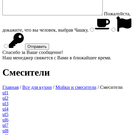
Пожалуйста,
докажите, что вы человек, выбрав
Чашку
.
Спасибо за Ваше сообщение!
Наш менеджер свяжется с Вами в ближайшее время.
Смесители
Главная
/
Все для кухни
/
Мойки и смесители
/
Смесители
ul1
ul2
ul3
ul4
ul5
ul6
ul7
ul8