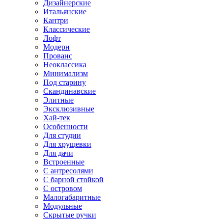
Дизайнерские
Итальянские
Кантри
Классические
Лофт
Модерн
Прованс
Неоклассика
Минимализм
Под старину
Скандинавские
Элитные
Эксклюзивные
Хай-тек
Особенности
Для студии
Для хрущевки
Для дачи
Встроенные
С антресолями
С барной стойкой
С островом
Малогабаритные
Модульные
Скрытые ручки