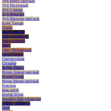
Дуб Венге светлый
Дуб Молочный
Дуб Сонома
Дуб Шамони
Дуб Шамони светлый
Клён Танзай
Ольха
Орех темный
Орех с патиной
Орех золотой
Орех
Орех Миланский
Орех Пегасо
Светло-серая
Сильвер
Ясень Анкор
Ясень Анкор светлый
Ясень Шимо
Ясень Шимо светлый
Бежевая
Беж-латте
Берёза Белая
Вишня Скандинавская
Гикори Джексон
Грей