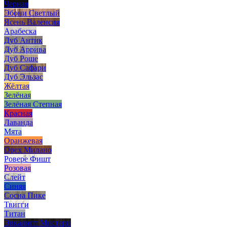
Черная
Эбони Светлый
Ясень Валенсия
Арабеска
Дуб Антик
Дуб Аррива
Дуб Роше
Дуб Сафари
Дуб Эльзас
Жёлтая
Зелёная
Зелёная Степная
Красная
Лаванда
Мята
Оранжевая
Орех Милано
Ровере Фишт
Розовая
Слейт
Синяя
Сосна Пике
Твигги
Титан
Эвкалипт Мистери