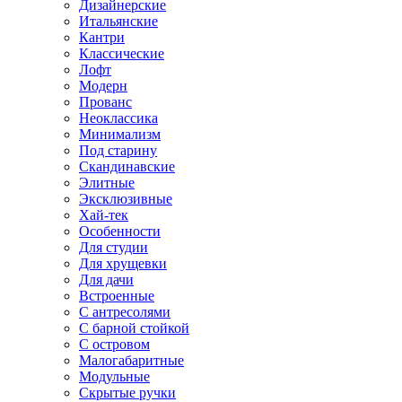
Дизайнерские
Итальянские
Кантри
Классические
Лофт
Модерн
Прованс
Неоклассика
Минимализм
Под старину
Скандинавские
Элитные
Эксклюзивные
Хай-тек
Особенности
Для студии
Для хрущевки
Для дачи
Встроенные
С антресолями
С барной стойкой
С островом
Малогабаритные
Модульные
Скрытые ручки