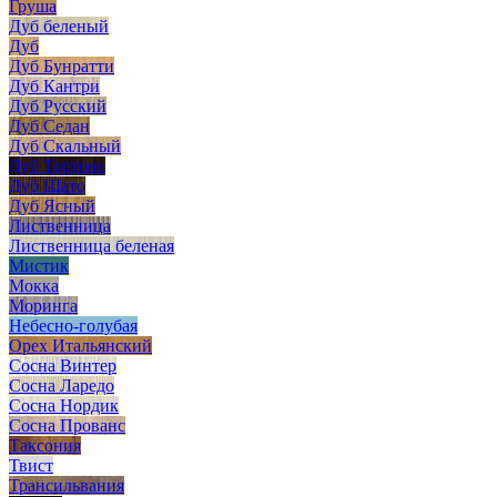
Груша
Дуб беленый
Дуб
Дуб Бунратти
Дуб Кантри
Дуб Русский
Дуб Седан
Дуб Скальный
Дуб Тортона
Дуб Шато
Дуб Ясный
Лиственница
Лиственница беленая
Мистик
Мокка
Моринга
Небесно-голубая
Орех Итальянский
Сосна Винтер
Сосна Ларедо
Сосна Нордик
Сосна Прованс
Таксония
Твист
Трансильвания