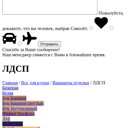
Пожалуйста,
докажите, что вы человек, выбрав
Самолёт
.
Спасибо за Ваше сообщение!
Наш менеджер свяжется с Вами в ближайшее время.
ЛДСП
Главная
/
Все для кухни
/
Варианты отделки
/
ЛДСП
Бежевая
Белая
Бук Бавария
Бук Бавария светлый
Бук Натуральный
Вишня Оксфорд
Дуб
Дуб Венге