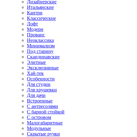
Дизайнерские
Итальянские
Кантри
Классические
Лофт
Модерн
Прованс
Неоклассика
Минимализм
Под старину
Скандинавские
Элитные
Эксклюзивные
Хай-тек
Особенности
Для студии
Для хрущевки
Для дачи
Встроенные
С антресолями
С барной стойкой
С островом
Малогабаритные
Модульные
Скрытые ручки