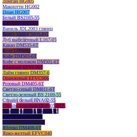
Лонган HG005
Макиотти HG002
Циан HG007
Белый BS2165-55
Бордо DM403-6T
Ваниль JDL2003 глянец
Венге SMBP 5809-RG
Дуб выбеленный L167-05
Какао DM535-6T
Кедр L066-01
Кофе DM503-6T
Кофе с молоком DM501-6T
Красный EFVC001
Лайм глянец DM357-6
Оранжевый EFVC006
Розовый DM405-6T
Светло-серый DM811-6T
Светло-зеленый BS 2169-55
Страйп белый BNA02-55
Страйп красный DL0905-6TA
Страйп черный BNA01-55
Черный BS1314-55
Шоколад DM891-6T
Яблоко DM408-6T
Ярко-желтый EFVC040