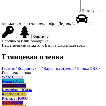
Пожалуйста,
докажите, что вы человек, выбрав
Дерево
.
Спасибо за Ваше сообщение!
Наш менеджер свяжется с Вами в ближайшее время.
Глянцевая пленка
Главная
/
Все для кухни
/
Варианты отделки
/
Пленка ПВХ
/
Глянцевая пленка
White HG001
Бонди HG008
Инжир HG010
Карамбола HG004
Кивано HG006
Купуасу HG003
Личи HG009