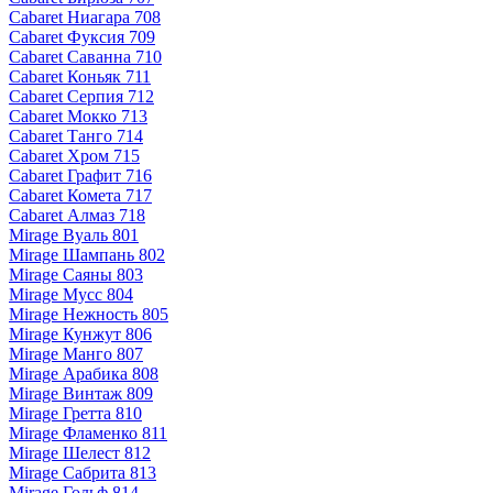
Cabaret Ниагара 708
Cabaret Фуксия 709
Cabaret Саванна 710
Cabaret Коньяк 711
Cabaret Серпия 712
Cabaret Мокко 713
Cabaret Танго 714
Cabaret Хром 715
Cabaret Графит 716
Cabaret Комета 717
Cabaret Алмаз 718
Mirage Вуаль 801
Mirage Шампань 802
Mirage Саяны 803
Mirage Мусс 804
Mirage Нежность 805
Mirage Кунжут 806
Mirage Манго 807
Mirage Арабика 808
Mirage Винтаж 809
Mirage Гретта 810
Mirage Фламенко 811
Mirage Шелест 812
Mirage Сабрита 813
Mirage Гольф 814