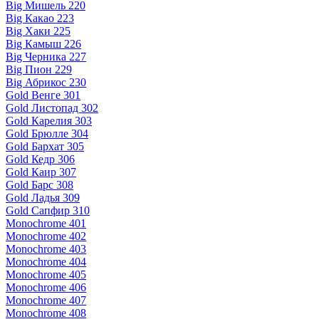
Big Мишель 220
Big Какао 223
Big Хаки 225
Big Камыш 226
Big Черника 227
Big Пион 229
Big Абрикос 230
Gold Венге 301
Gold Листопад 302
Gold Карелия 303
Gold Брюлле 304
Gold Бархат 305
Gold Кедр 306
Gold Каир 307
Gold Барс 308
Gold Ладья 309
Gold Сапфир 310
Monochrome 401
Monochrome 402
Monochrome 403
Monochrome 404
Monochrome 405
Monochrome 406
Monochrome 407
Monochrome 408