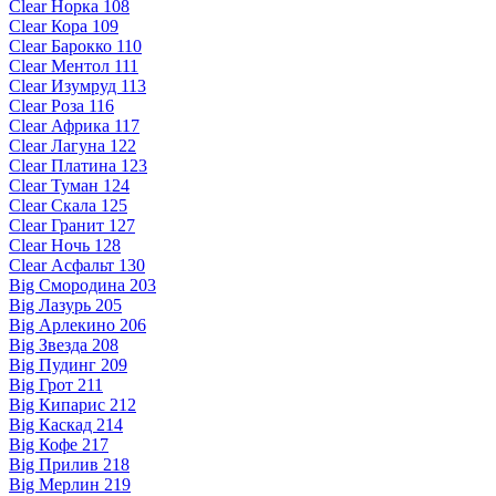
Clear Норка 108
Clear Кора 109
Clear Барокко 110
Clear Ментол 111
Clear Изумруд 113
Clear Роза 116
Clear Африка 117
Clear Лагуна 122
Clear Платина 123
Clear Туман 124
Clear Скала 125
Clear Гранит 127
Clear Ночь 128
Clear Асфальт 130
Big Смородина 203
Big Лазурь 205
Big Арлекино 206
Big Звезда 208
Big Пудинг 209
Big Грот 211
Big Кипарис 212
Big Каскад 214
Big Кофе 217
Big Прилив 218
Big Мерлин 219