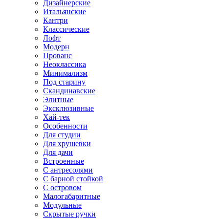
Дизайнерские
Итальянские
Кантри
Классические
Лофт
Модерн
Прованс
Неоклассика
Минимализм
Под старину
Скандинавские
Элитные
Эксклюзивные
Хай-тек
Особенности
Для студии
Для хрущевки
Для дачи
Встроенные
С антресолями
С барной стойкой
С островом
Малогабаритные
Модульные
Скрытые ручки