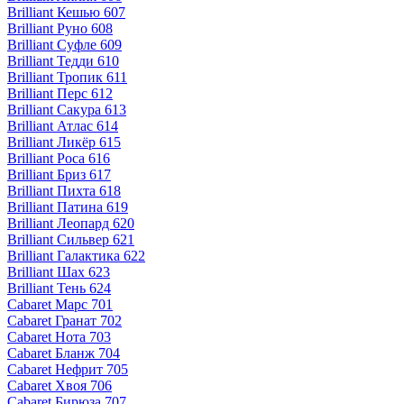
Brilliant Кешью 607
Brilliant Руно 608
Brilliant Суфле 609
Brilliant Тедди 610
Brilliant Тропик 611
Brilliant Перс 612
Brilliant Сакура 613
Brilliant Атлас 614
Brilliant Ликёр 615
Brilliant Роса 616
Brilliant Бриз 617
Brilliant Пихта 618
Brilliant Патина 619
Brilliant Леопард 620
Brilliant Сильвер 621
Brilliant Галактика 622
Brilliant Шах 623
Brilliant Тень 624
Cabaret Марс 701
Cabaret Гранат 702
Cabaret Нота 703
Cabaret Бланж 704
Cabaret Нефрит 705
Cabaret Хвоя 706
Cabaret Бирюза 707