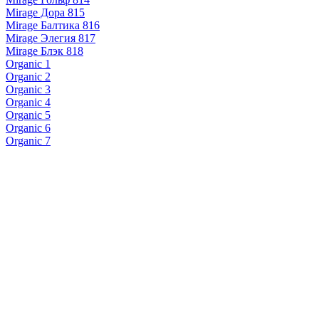
Mirage Дора 815
Mirage Балтика 816
Mirage Элегия 817
Mirage Блэк 818
Organic 1
Organic 2
Organic 3
Organic 4
Organic 5
Organic 6
Organic 7