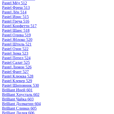
Pastel Мёд 512
Pastel Фреш 513
Pastel Лён 514
Pastel Ирис 515
Pastel Греча 516
Pastel Конфетти 517
Pastel Шанс 518
Pastel Олива 519
Pastel Яблоко 520
Pastel Штиль 521
Pastel Озон 522
Pastel Зима 523
Pastel Пепел 524
Pastel Салат 525
Pastel Лимон 526
Pastel Фант 527
Pastel Клюква 528
Pastel Клевер 529
Pastel Шиповник 530
Brilliant Иней 601
Brilliant Хрусталь 602
Brilliant Чайка 603
Brilliant Долматин 604
Brilliant Сливки 605
Brilliant Лилия 606