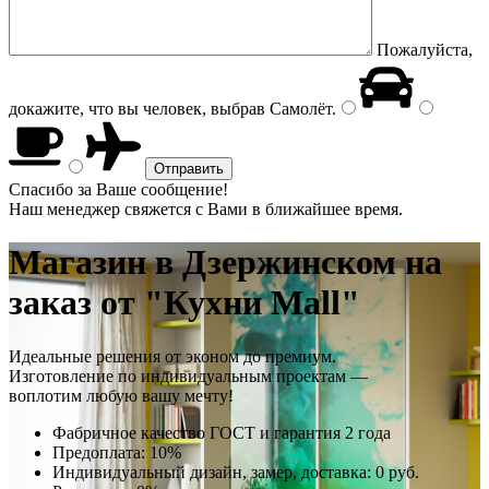
Пожалуйста,
докажите, что вы человек, выбрав
Самолёт
.
Спасибо за Ваше сообщение!
Наш менеджер свяжется с Вами в ближайшее время.
Магазин
в Дзержинском на
заказ от "Кухни Mall"
Идеальные решения от эконом до премиум.
Изготовление по индивидуальным проектам —
воплотим любую вашу мечту!
Фабричное качество
ГОСТ
и
гарантия 2 года
Предоплата:
10%
Индивидуальный дизайн, замер, доставка:
0 руб.