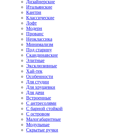
Дизайнерские
Итальянские
Кантри
Классические
Лофт
Модерн
Прованс
Неоклассика
Минимализм
Под старину
Скандинавские
Элитные
Эксклюзивные
Хай-тек
Особенности
Для студии
Для хрущевки
Для дачи
Встроенные
С антресолями
С барной стойкой
С островом
Малогабаритные
Модульные
Скрытые ручки