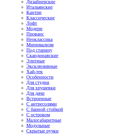
Дизайнерские
Итальянские
Кантри
Классические
Лофт
Модерн
Прованс
Неоклассика
Минимализм
Под старину
Скандинавские
Элитные
Эксклюзивные
Хай-тек
Особенности
Для студии
Для хрущевки
Для дачи
Встроенные
С антресолями
С барной стойкой
С островом
Малогабаритные
Модульные
Скрытые ручки