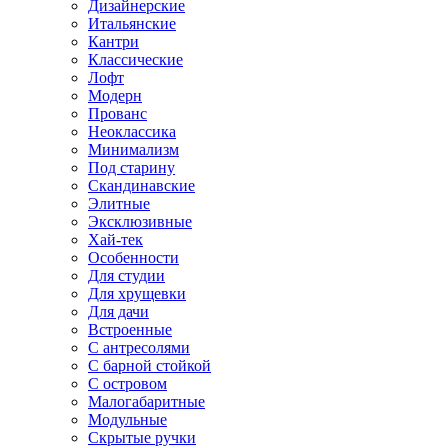
Дизайнерские
Итальянские
Кантри
Классические
Лофт
Модерн
Прованс
Неоклассика
Минимализм
Под старину
Скандинавские
Элитные
Эксклюзивные
Хай-тек
Особенности
Для студии
Для хрущевки
Для дачи
Встроенные
С антресолями
С барной стойкой
С островом
Малогабаритные
Модульные
Скрытые ручки