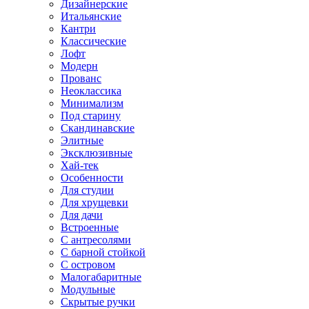
Дизайнерские
Итальянские
Кантри
Классические
Лофт
Модерн
Прованс
Неоклассика
Минимализм
Под старину
Скандинавские
Элитные
Эксклюзивные
Хай-тек
Особенности
Для студии
Для хрущевки
Для дачи
Встроенные
С антресолями
С барной стойкой
С островом
Малогабаритные
Модульные
Скрытые ручки