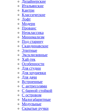
Дизайнерские
Итальянские
Кантри
Классические
Лофт
Модерн
Прованс
Неоклассика
Минимализм
Под старину
Скандинавские
Элитные
Эксклюзивные
Хай-тек
Особенности
Для студии
Для хрущевки
Для дачи
Встроенные
С антресолями
С барной стойкой
С островом
Малогабаритные
Модульные
Скрытые ручки