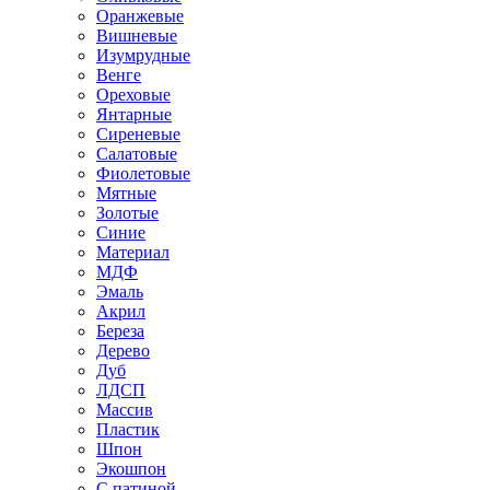
Оранжевые
Вишневые
Изумрудные
Венге
Ореховые
Янтарные
Сиреневые
Салатовые
Фиолетовые
Мятные
Золотые
Синие
Материал
МДФ
Эмаль
Акрил
Береза
Дерево
Дуб
ЛДСП
Массив
Пластик
Шпон
Экошпон
С патиной