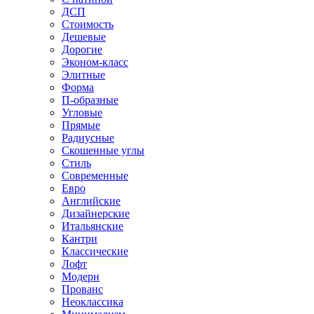
ДСП
Стоимость
Дешевые
Дорогие
Эконом-класс
Элитные
Форма
П-образные
Угловые
Прямые
Радиусные
Скошенные углы
Стиль
Современные
Евро
Английские
Дизайнерские
Итальянские
Кантри
Классические
Лофт
Модерн
Прованс
Неоклассика