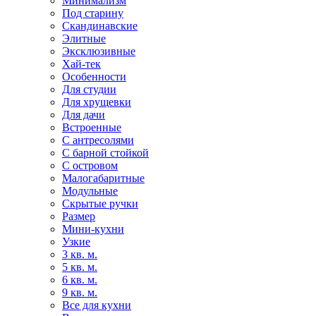
Минимализм
Под старину
Скандинавские
Элитные
Эксклюзивные
Хай-тек
Особенности
Для студии
Для хрущевки
Для дачи
Встроенные
С антресолями
С барной стойкой
С островом
Малогабаритные
Модульные
Скрытые ручки
Размер
Мини-кухни
Узкие
3 кв. м.
5 кв. м.
6 кв. м.
9 кв. м.
Все для кухни