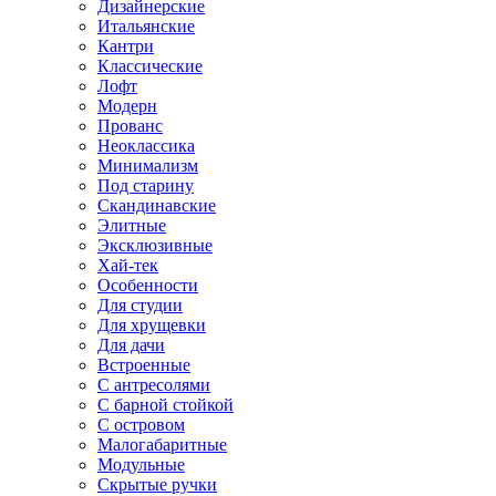
Дизайнерские
Итальянские
Кантри
Классические
Лофт
Модерн
Прованс
Неоклассика
Минимализм
Под старину
Скандинавские
Элитные
Эксклюзивные
Хай-тек
Особенности
Для студии
Для хрущевки
Для дачи
Встроенные
С антресолями
С барной стойкой
С островом
Малогабаритные
Модульные
Скрытые ручки