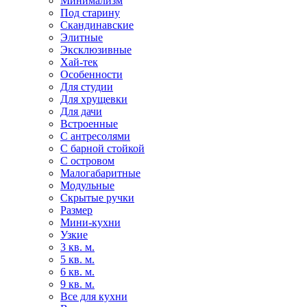
Минимализм
Под старину
Скандинавские
Элитные
Эксклюзивные
Хай-тек
Особенности
Для студии
Для хрущевки
Для дачи
Встроенные
С антресолями
С барной стойкой
С островом
Малогабаритные
Модульные
Скрытые ручки
Размер
Мини-кухни
Узкие
3 кв. м.
5 кв. м.
6 кв. м.
9 кв. м.
Все для кухни