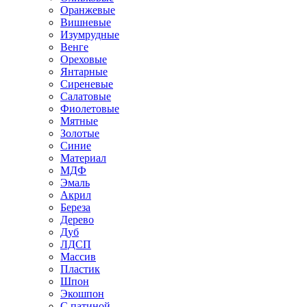
Оранжевые
Вишневые
Изумрудные
Венге
Ореховые
Янтарные
Сиреневые
Салатовые
Фиолетовые
Мятные
Золотые
Синие
Материал
МДФ
Эмаль
Акрил
Береза
Дерево
Дуб
ЛДСП
Массив
Пластик
Шпон
Экошпон
С патиной