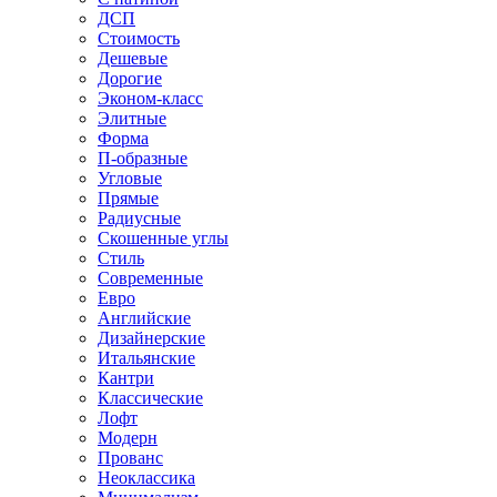
ДСП
Стоимость
Дешевые
Дорогие
Эконом-класс
Элитные
Форма
П-образные
Угловые
Прямые
Радиусные
Скошенные углы
Стиль
Современные
Евро
Английские
Дизайнерские
Итальянские
Кантри
Классические
Лофт
Модерн
Прованс
Неоклассика