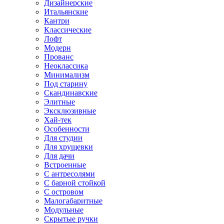
Дизайнерские
Итальянские
Кантри
Классические
Лофт
Модерн
Прованс
Неоклассика
Минимализм
Под старину
Скандинавские
Элитные
Эксклюзивные
Хай-тек
Особенности
Для студии
Для хрущевки
Для дачи
Встроенные
С антресолями
С барной стойкой
С островом
Малогабаритные
Модульные
Скрытые ручки