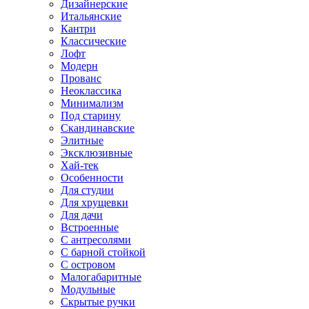
Дизайнерские
Итальянские
Кантри
Классические
Лофт
Модерн
Прованс
Неоклассика
Минимализм
Под старину
Скандинавские
Элитные
Эксклюзивные
Хай-тек
Особенности
Для студии
Для хрущевки
Для дачи
Встроенные
С антресолями
С барной стойкой
С островом
Малогабаритные
Модульные
Скрытые ручки