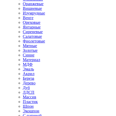
Оранжевые
Вишневые
Изумрудные
Венге
Ореховые
Янтарные
Сиреневые
Салатовые
Фиолетовые
Мятные
Золотые
Синие
Материал
МДФ
Эмаль
Акрил
Береза
Дерево
Дуб
ЛДСП
Массив
Пластик
Шпон
Экошпон
С патиной