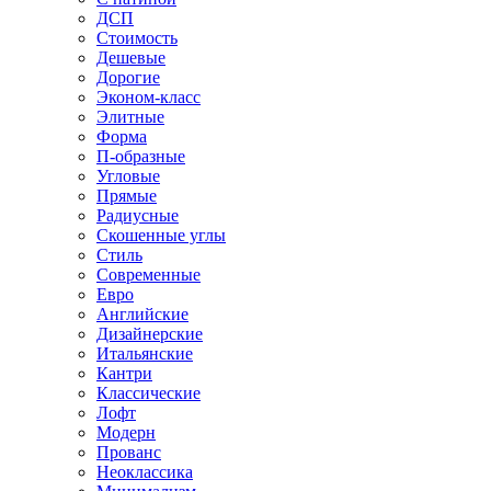
ДСП
Стоимость
Дешевые
Дорогие
Эконом-класс
Элитные
Форма
П-образные
Угловые
Прямые
Радиусные
Скошенные углы
Стиль
Современные
Евро
Английские
Дизайнерские
Итальянские
Кантри
Классические
Лофт
Модерн
Прованс
Неоклассика