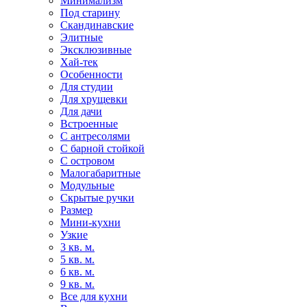
Минимализм
Под старину
Скандинавские
Элитные
Эксклюзивные
Хай-тек
Особенности
Для студии
Для хрущевки
Для дачи
Встроенные
С антресолями
С барной стойкой
С островом
Малогабаритные
Модульные
Скрытые ручки
Размер
Мини-кухни
Узкие
3 кв. м.
5 кв. м.
6 кв. м.
9 кв. м.
Все для кухни