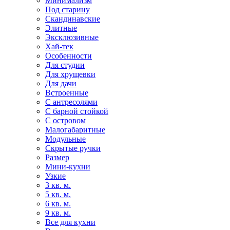
Минимализм
Под старину
Скандинавские
Элитные
Эксклюзивные
Хай-тек
Особенности
Для студии
Для хрущевки
Для дачи
Встроенные
С антресолями
С барной стойкой
С островом
Малогабаритные
Модульные
Скрытые ручки
Размер
Мини-кухни
Узкие
3 кв. м.
5 кв. м.
6 кв. м.
9 кв. м.
Все для кухни