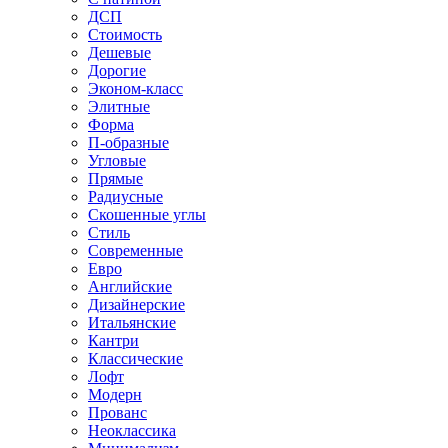
ДСП
Стоимость
Дешевые
Дорогие
Эконом-класс
Элитные
Форма
П-образные
Угловые
Прямые
Радиусные
Скошенные углы
Стиль
Современные
Евро
Английские
Дизайнерские
Итальянские
Кантри
Классические
Лофт
Модерн
Прованс
Неоклассика