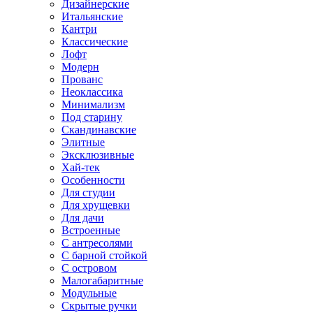
Дизайнерские
Итальянские
Кантри
Классические
Лофт
Модерн
Прованс
Неоклассика
Минимализм
Под старину
Скандинавские
Элитные
Эксклюзивные
Хай-тек
Особенности
Для студии
Для хрущевки
Для дачи
Встроенные
С антресолями
С барной стойкой
С островом
Малогабаритные
Модульные
Скрытые ручки