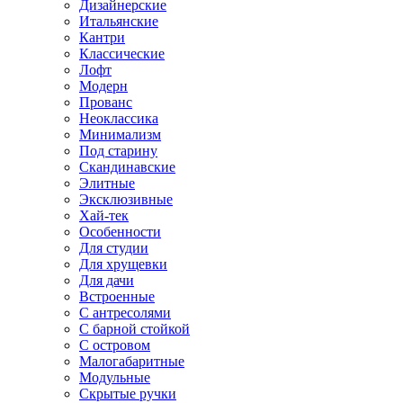
Дизайнерские
Итальянские
Кантри
Классические
Лофт
Модерн
Прованс
Неоклассика
Минимализм
Под старину
Скандинавские
Элитные
Эксклюзивные
Хай-тек
Особенности
Для студии
Для хрущевки
Для дачи
Встроенные
С антресолями
С барной стойкой
С островом
Малогабаритные
Модульные
Скрытые ручки