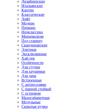
Дизайнерские
Итальянские
Кантри
Классические
Лофт
Модерн
Прованс
Неоклассика
Минимализм
Под старину
Скандинавские
Элитные
Эксклюзивные
Хай-тек
Особенности
Для студии
Для хрущевки
Для дачи
Встроенные
С антресолями
С барной стойкой
С островом
Малогабаритные
Модульные
Скрытые ручки