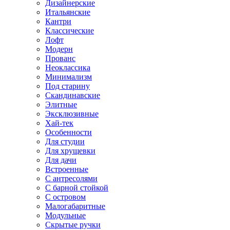
Дизайнерские
Итальянские
Кантри
Классические
Лофт
Модерн
Прованс
Неоклассика
Минимализм
Под старину
Скандинавские
Элитные
Эксклюзивные
Хай-тек
Особенности
Для студии
Для хрущевки
Для дачи
Встроенные
С антресолями
С барной стойкой
С островом
Малогабаритные
Модульные
Скрытые ручки