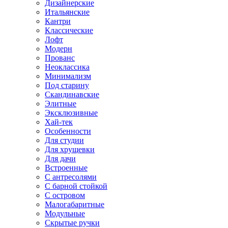
Дизайнерские
Итальянские
Кантри
Классические
Лофт
Модерн
Прованс
Неоклассика
Минимализм
Под старину
Скандинавские
Элитные
Эксклюзивные
Хай-тек
Особенности
Для студии
Для хрущевки
Для дачи
Встроенные
С антресолями
С барной стойкой
С островом
Малогабаритные
Модульные
Скрытые ручки